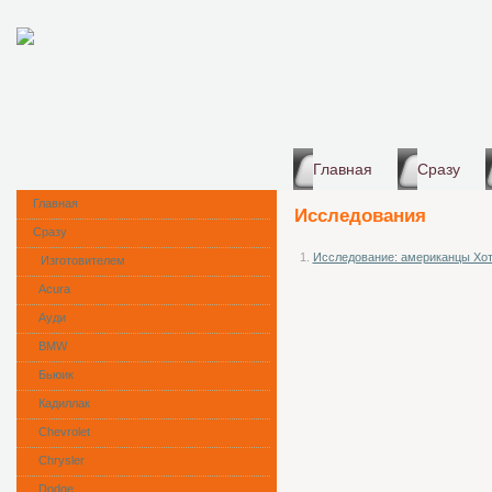
Главная
Сразу
Главная
Исследования
Сразу
1.
Исследование: американцы Хот
Изготовителем
Acura
Ауди
BMW
Бьюик
Кадиллак
Сhevrolet
Chrysler
Dodge