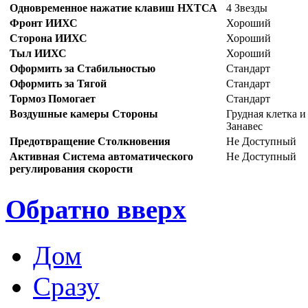
Одновременное нажатие клавиш НХТСА
4 Звезды
Фронт ИИХС
Хороший
Сторона ИИХС
Хороший
Тыл ИИХС
Хороший
Оформить за Стабильностью
Стандарт
Оформить за Тягой
Стандарт
Тормоз Помогает
Стандарт
Воздушные камеры Стороны
Грудная клетка и
Занавес
Предотвращение Столкновения
Не Доступный
Активная Система автоматического
Не Доступный
регулирования скорости
Обратно вверх
Дом
Сразу