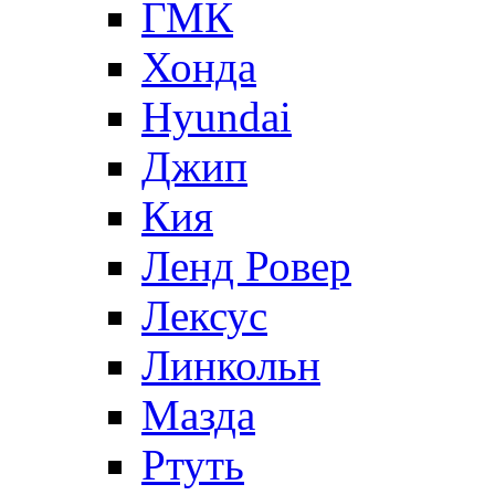
ГМК
Хонда
Hyundai
Джип
Кия
Ленд Ровер
Лексус
Линкольн
Мазда
Ртуть