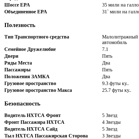
Шоссе EPA
35 мили на галл
Объединенное EPA
31` мили на галл
Полезность
Тип Транспортного средства
Малолитражный
автомобиль
Семейное Дружелюбие
7.1
Двери
Пять
Ряды Места
Два
Пассажиры
Пять
Положения ЗАМКА
Два
Грузовое пространство
9.3 футы ку..
Грузовое пространство Макса
25.7 футы ку..
Безопасность
Водитель НХТСА Фронт
5 Звезд
Фронт Пассажира НХТСА
4 Звезды
Водитель НХТСА Сайд
5 Звезд
Тыл НХТСА Пассажирская Сторона
3 Звезды