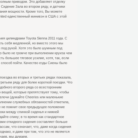
олным приводом. Это добавляет отделку
 Сидение Зала во втором ряду, и датчики
вания мощности. Кроме того, Вы можете
mited единственный минивэн в США с этой
я цилиндрами Toyota Sienna 2011 года. С
ть себя медленной, но вместо этого мы
под рукой. Хотя это было шумным под
то было не громче при выполнении круиза чем
ь большее тяговое усилие, хотя, так, если
 способ пойти. Качество езды Сиены было
оездка во вторых и третьих рядах показала,
третьем ряду для более короткой поездки. Что
добного второго ряда со всесторонним
о вещей, которые препятствуют тому, чтобы
мелочи (думайте Cheerios или маленькие
олнении служебных обязанностей отметила,
ние не помнит свое предыдущее положение
оки между спинкой сиденья и нижней
дайте спину; в то время как стандартное
орами откидного сидения составляет больше
ссам, что означает, что, даже когда сидения
нако, и даже при том, что это не является
учаев, мы думаем.