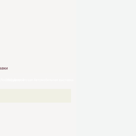
авки
 Лос-Анджелеса
2011 Детройтская Автомобильная выставка