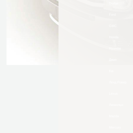
Dodge
Ford
GMC
Honda
Hyundai
Джип
Kia
Ленд Ровер
Lexus
Линкольн
Mazda
Mercury