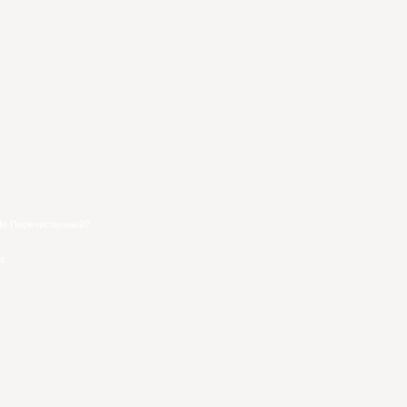
 Не Перечисленный?
а