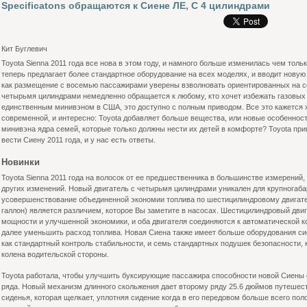
Specificatons обращаются к Сиене ЛЕ, С 4 цилиндрами
Кит Буглевич
Toyota Sienna 2011 года все нова в этом году, и намного больше изменилась чем толь
теперь предлагает более стандартное оборудование на всех моделях, и вводит нову
как размещение с восемью пассажирами уверены взволновать ориентированных на се
четырьмя цилиндрами немедленно обращается к любому, кто хочет избежать газовых 
единственным минивэном в США, это доступно с полным приводом. Все это кажется
современной, и интересно: Toyota добавляет больше вещества, или новые особеннос
минивэна ядра семей, которые только должны нести их детей в комфорте? Toyota при
вести Сиену 2011 года, и у нас есть ответы.
Новинки
Toyota Sienna 2011 года на волосок от ее предшественника в большинстве измерений
других изменений. Новый двигатель с четырьмя цилиндрами уникален для крупногаба
усовершенствование объединенной экономии топлива по шестицилиндровому двигател
галлон) является различием, которое Вы заметите в насосах. Шестицилиндровый дви
мощности и улучшенной экономики, и оба двигателя соединяются к автоматической к
далее уменьшить расход топлива. Новая Сиена также имеет больше оборудования си
как стандартный контроль стабильности, и семь стандартных подушек безопасности,
колена водительской стороны.
Toyota работала, чтобы улучшить буксирующие пассажира способности новой Сиены
ряда. Новый механизм длинного скольжения дает второму ряду 25.6 дюймов путешест
сиденья, которая щелкает, уплотняя сидение когда в его передовом больше всего поло