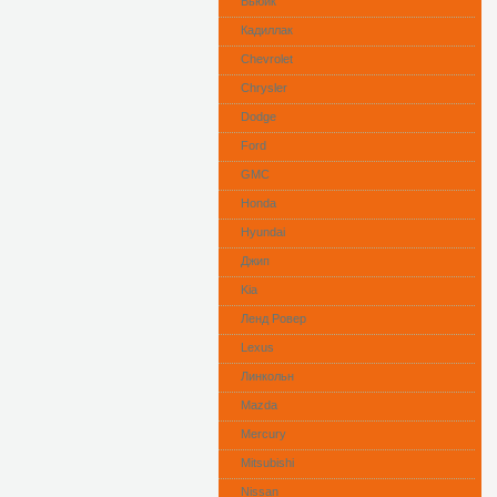
Бьюик
Кадиллак
Сhevrolet
Chrysler
Dodge
Ford
GMC
Honda
Hyundai
Джип
Kia
Ленд Ровер
Lexus
Линкольн
Mazda
Mercury
Mitsubishi
Nissan