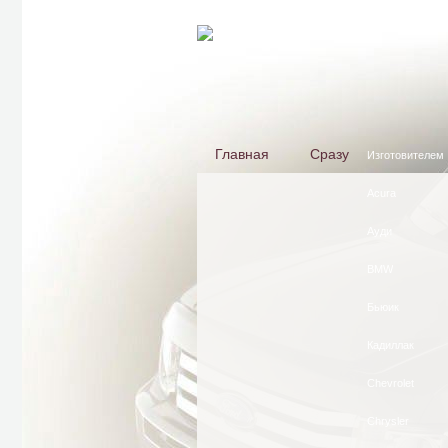
Главная
Сразу
Изготовителем
Acura
Ауди
BMW
Бьюик
Кадиллак
Сhevrolet
Chrysler