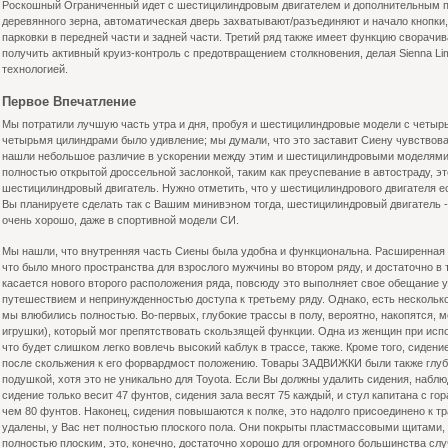
Роскошный Ограниченный идет с шестицилиндровым двигателем и дополнительным п
деревянного зерна, автоматическая дверь захватывают/разъединяют и начало кнопки,
парковки в передней части и задней части. Третий ряд также имеет функцию сворачи
получить активный круиз-контроль с предотвращением столкновения, делая Sienna Li
технологией.
Первое Впечатление
Мы потратили лучшую часть утра и дня, пробуя и шестицилиндровые модели с четырьм
четырьмя цилиндрами было удивление; мы думали, что это заставит Сиену чувствова
нашли небольшое различие в ускорении между этим и шестицилиндровыми моделями 
полностью открытой дроссельной заслонкой, таким как преуспевание в автостраду, э
шестицилиндровый двигатель. Нужно отметить, что у шестицилиндрового двигателя ест
Вы планируете сделать так с Вашим минивэном тогда, шестицилиндровый двигатель -
очень хорошо, даже в спортивной модели СИ.
Мы нашли, что внутренняя часть Сиены была удобна и функциональна. Расширенная п
что было много пространства для взрослого мужчины во втором ряду, и достаточно в 
касается нового второго расположения ряда, повсюду это выполняет свое обещание у
путешествием и непринужденностью доступа к третьему ряду. Однако, есть нескольк
мы влюбились полностью. Во-первых, глубокие трассы в полу, вероятно, накопятся, 
игрушки), который мог препятствовать скользящей функции. Одна из женщин при исп
что будет слишком легко вовлечь высокий каблук в трассе, также. Кроме того, сиде
после скольжения к его форвардмост положению. Товары ЗАДВИЖКИ были также глуб
подушкой, хотя это не уникально для Toyota. Если Вы должны удалить сидения, наблю
сидение только весит 47 фунтов, сидения зала весят 75 каждый, и стул капитана с г
чем 80 фунтов. Наконец, сидения повышаются к полке, это надолго присоединено к тра
удалены, у Вас нет полностью плоского пола. Они покрыты пластмассовыми щитами, од
полностью плоским, это, конечно, достаточно хорошо для огромного большинства сл