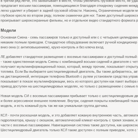
в третий ряд легче, это захватывает в месте, чтобы увеличить грузовое место, не уд
предлагает восьми пассажирам, помещающимся благодаря откидному сидению между
легко удаляет и убирает в задней грузовой области. Наконец, Ограниченные модели м
глубокое кресло во втором ряду, полном скамеечки для ног. Также доступный широкоэ
проигрывает широкоэкранные фильмы, но и отдельное видео стандартного формата р
Модели
Основная Сиена - семь пассажиров только и доступный или с с четырьмя цилиндрам
никаким полным приводом. Стандартное оборудование включает ручной кондиционер 
вниз окна (с антиповышением), круиз-контроль и без ключа вход.
ЛЕ добавляет стандартное размещение с восемью пассажирами и доступный полный 
- также единственная модель Сиены с комбинацией восьми сидений и двигателя с че
получают мультиинформационный показ, который, между прочим, показывает открыту
топлива. Если Вы выбираете шестицилиндровый двигатель, Вы также добираетесь, а
на дистанционной, интеграции телефона Bluetooth с рулем установили средства управ
показывает в показе мультиинформации, весь из которого доступен как пакет выбор
привод доступен на шестицилиндровых моделях, но только с размещением с семью 
Новая модель СИ с восемью пассажирами прибывает только с шестицилиндровым дви
и более агрессивное внешнее появление. Внутри, сидения покрыты комбинацией ткани
модель, и есть кожаный руль так же как уникальная группа датчика.
КСЛ - почти роскошная модель, и это добавляет кожаную внутреннюю часть, автомати
гидролокатора, крышу с окошком, автоматический климат-контроль с тремя зонами, 
части с восемью пассажирами. Навигационная система также доступна, как широкоэк
Шестицилиндровый двигатель только КСЛ также доступен с полным приводом, хотя с