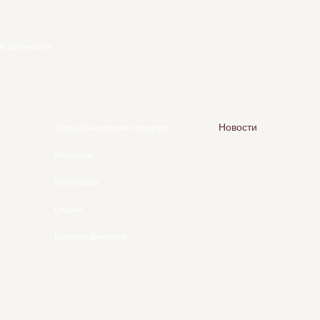
ые автомобили
Новости
Типом Транспортного средства
Минивэны
Кроссоверы
Седаны
Быстрые Двигатели