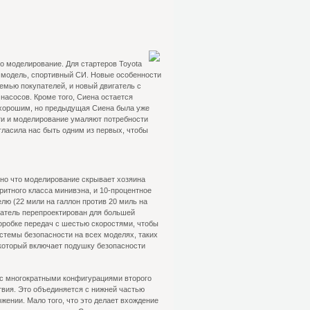
ко моделирование. Для стартеров Toyota
ю модель, спортивный СИ. Новые особенности
мью покупателей, и новый двигатель с
насосов. Кроме того, Сиена остается
 хорошим, но предыдущая Сиена была уже
ти и моделирование умаляют потребности
гласила нас быть одним из первых, чтобы
, но что моделирование скрывает хозяина
ритного класса минивэна, и 10-процентное
ю (22 мили на галлон против 20 миль на
гатель перепроектирован для большей
оробке передач с шестью скоростями, чтобы
стемы безопасности на всех моделях, таких
 который включает подушку безопасности
 с многократными конфигурациями второго
вия. Это объединяется с нижней частью
жении. Мало того, что это делает вхождение