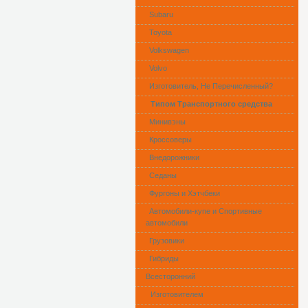
Subaru
Toyota
Volkswagen
Volvo
Изготовитель, Не Перечисленный?
Типом Транспортного средства
Минивэны
Кроссоверы
Внедорожники
Седаны
Фургоны и Хэтчбеки
Автомобили-купе и Спортивные
автомобили
Грузовики
Гибриды
Всесторонний
Изготовителем