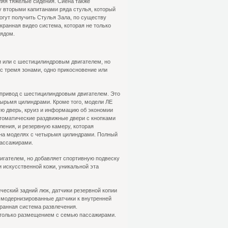
аляя тяжелые сидения. Сиена также
 вторыми капитанами ряда стулья, который
огут получить Стулья Зала, по существу
кранная видео система, которая не только
ядом.
и или с шестицилиндровым двигателем, но
с тремя зонами, одно прикосновение или
привод с шестицилиндровым двигателем. Это
тырьмя цилиндрами. Кроме того, модели ЛЕ
ю дверь, круиз и информацию об экономии
втоматические раздвижные двери с кнопками
ления, и резервную камеру, которая
а на моделях с четырьмя цилиндрами. Полный
пассажирами.
гателем, но добавляет спортивную подвеску
 искусственной кожи, уникальной эта
ческий задний люк, датчики резервной копии
и модернизированные датчики к внутренней
ранная система развлечения.
 только размещением с семью пассажирами.