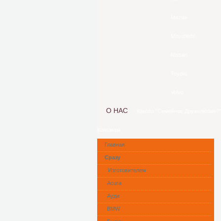
Mazda
Mitsubishi
Nissan
Toyota
Volvo
О НАС
Каково "Семейное Дружелюбие?"
Контакты
Главная
Сразу
Изготовителем
Acura
Ауди
BMW