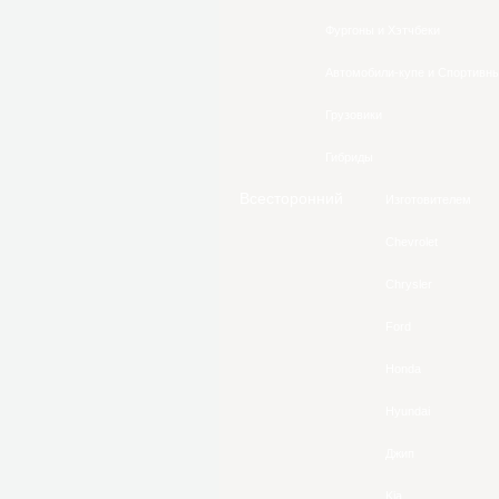
Фургоны и Хэтчбеки
Автомобили-купе и Спортивн
Грузовики
Гибриды
Всесторонний
Изготовителем
Сhevrolet
Chrysler
Ford
Honda
Hyundai
Джип
Kia