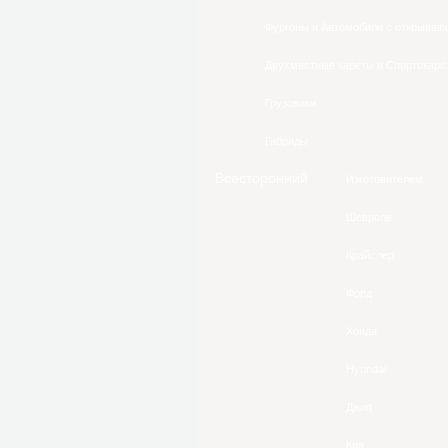
Фургоны и Автомобили с открываю
Двухместные кареты и Спортскарс
Грузовики
Гибриды
Всесторонний
Изготовителем
Шевроле
Крайслер
Форд
Хонда
Hyundai
Джип
Кия