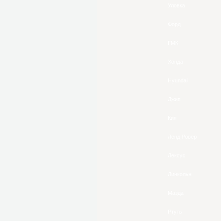
Уловка
Форд
ГМК
Хонда
Hyundai
Джип
Кия
Ленд Ровер
Лексус
Линкольн
Мазда
Ртуть