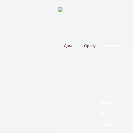
Дом
Сразу
Изготовителем
Акера
Ауди
БМВ
Буик
Кадиллак
Шевроле
Крайслер