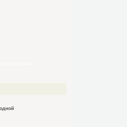
то Показ Лос-Анджелеса
водной