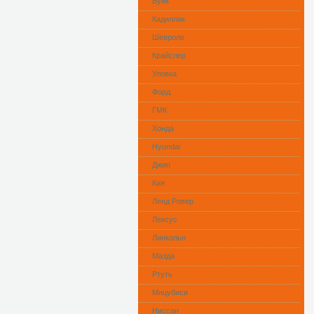
Буик
Кадиллак
Шевроле
Крайслер
Уловка
Форд
ГМК
Хонда
Hyundai
Джип
Кия
Ленд Ровер
Лексус
Линкольн
Мазда
Ртуть
Мицубиси
Ниссан