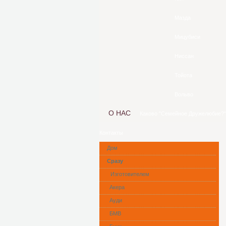
Мазда
Мицубиси
Ниссан
Тойота
Вольво
О НАС
Каково "Семейное Дружелюбие?"
Контакты
Дом
Сразу
Изготовителем
Акера
Ауди
БМВ