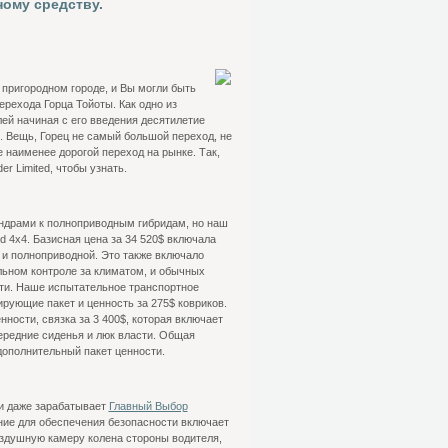
ому средству.
пригородном городе, и Вы могли быть
рехода Горца Тойоты. Как одно из
й начиная с его введения десятилетие
. Вещь, Горец не самый большой переход, не
 наименее дорогой переход на рынке. Так,
r Limited, чтобы узнать.
индрами к полноприводным гибридам, но наш
d 4x4. Базисная цена за 34 520$ включала
 и полноприводной. Это также включало
льном контроле за климатом, и обычных
сти. Наше испытательное транспортное
рующие пакет и ценность за 275$ ковриков.
ости, связка за 3 400$, которая включает
ередние сиденья и люк власти. Общая
 дополнительный пакет ценности.
 и даже зарабатывает
Главный Выбор
ние для обеспечения безопасности включает
оздушную камеру колена стороны водителя,