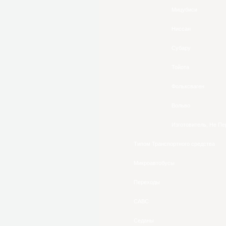
Мицубиси
Ниссан
Субару
Тойота
Фольксваген
Вольво
Изготовитель, Не П
Типом Транспортного средства
Микроавтобусы
Переходы
САВС
Седаны