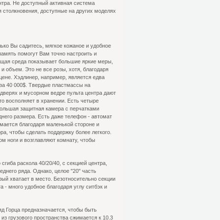
нтра. Не доступный активная система
 столкновения, доступные на других моделях
ько Вы садитесь, мягкое кожаное и удобное
память помогут Вам точно настроить и
ющая среда показывает большие яркие меры,
и объем. Это не все розы, хотя, благодаря
цене. Хэдлинер, например, является едва
за 40 000$. Твердые пластмассы на
 дверях и мусорном ведре пульта центра дают
то восполняет в хранении. Есть четыре
Большая защитная камера с перчатками
днего размера. Есть даже телефон - автомат
имается благодаря маленькой стороне и
ра, чтобы сделать поддержку более легкого.
м ноги и возглавляют комнату, чтобы
гиба раскола 40/20/40, с секцией центра,
днего ряда. Однако, целое "20" часть
орый хватает в место. Безотносительно секции
 - много удобное благодаря углу ситбэк и
ряд Горца предназначается, чтобы быть
 из грузового пространства сжимается к 10.3