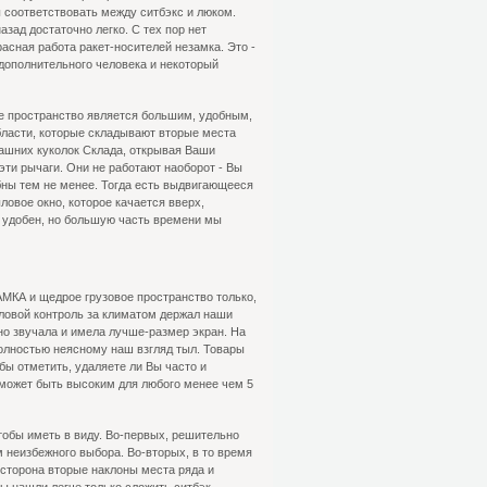
 соответствовать между ситбэкс и люком.
зад достаточно легко. С тех пор нет
асная работа ракет-носителей незамка. Это -
 дополнительного человека и некоторый
ое пространство является большим, удобным,
бласти, которые складывают вторые места
машних куколок Склада, открывая Ваши
эти рычаги. Они не работают наоборот - Вы
бны тем не менее. Тогда есть выдвигающееся
ловое окно, которое качается вверх,
л удобен, но большую часть времени мы
АМКА и щедрое грузовое пространство только,
тыловой контроль за климатом держал наши
о звучала и имела лучше-размер экран. На
полностью неясному наш взгляд тыл. Товары
ы отметить, удаляете ли Вы часто и
 может быть высоким для любого менее чем 5
тобы иметь в виду. Во-первых, решительно
неизбежного выбора. Во-вторых, в то время
сторона вторые наклоны места ряда и