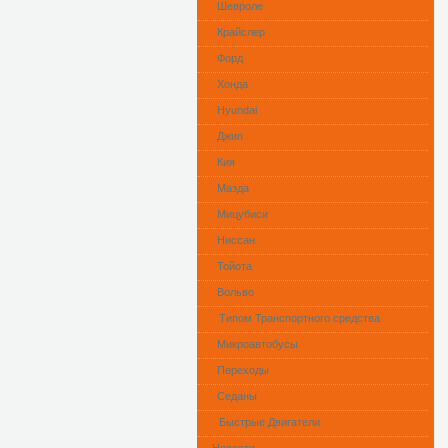
Шевроле
Крайслер
Форд
Хонда
Hyundai
Джип
Кия
Мазда
Мицубиси
Ниссан
Тойота
Вольво
Типом Транспортного средства
Микроавтобусы
Переходы
Седаны
Быстрые Двигатели