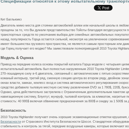
Спецификации относятся к этому испытательному транспортн
Кит Багльюикз
Двигатель мимо места для стоянки автомобилей аллеи или начальной школы в любом 
прощены за то, что Вы думали представительство Тойоты благодаря вездесущности пе
транспортных средств по умолчанию выбора для семейных автомобильных покупателе
назад, популярность Горца остается сильной, несмотря на увеличенное соревнование
имеет большинства грузового пространства, не является самым просторным или даже
где Горец получает его моджо? Мы заимствовали полноприводной 2010 Toyota Highlande
Модель & Оценка
Привод на передние колеса основы покрытий каталога Горца модели с четырьмя цил
испытательный автомобиль был полностью нагруженным 2010 Toyota Highlander Limite
270-лошадиную силу в-6 двигатель, связанный с автоматическим с пятью скоростями
кожаный интерьер, третий ряд, сменную секцию центра во втором ряду, двойном зона
окнах власти, замках, кеилесс вход и система автоматического регулирования скоро
средство добавило тыловую местную систему развлечения DVD за 1 780$, 220$, букси
Однако, цена действительно застрелила с Ограниченным дополнительным пакетом ценн
навигационную систему, Блуетут, мунруф, тыловой контроль за климатом, нагретые п
стоимость: 40 995$ включая обвинение предназначения за 800$ и скидку за 1 500$ за
Безопасность
2010 Toyota Highlander получает очень хорошие экзаменационные отметки крушения,
Безопасности
от Страхового Института Безопасности Шоссе. Стандартное оборудова
стабильность и контроль за тягой, передние воздушные камеры, которые включают в