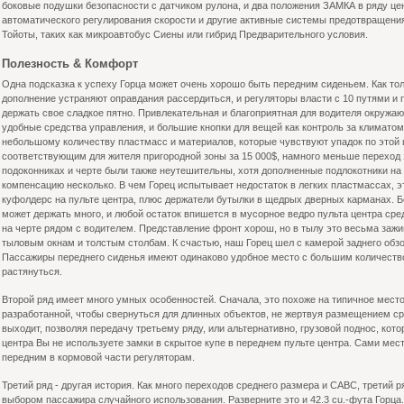
боковые подушки безопасности с датчиком рулона, и два положения ЗАМКА в ряду це
автоматического регулирования скорости и другие активные системы предотвращения
Тойоты, таких как микроавтобус Сиены или гибрид Предварительного условия.
Полезность & Комфорт
Одна подсказка к успеху Горца может очень хорошо быть передним сиденьем. Как тол
дополнение устраняют оправдания рассердиться, и регуляторы власти с 10 путями и 
держать свое сладкое пятно. Привлекательная и благоприятная для водителя окружа
удобные средства управления, и большие кнопки для вещей как контроль за климатом 
небольшому количеству пластмасс и материалов, которые чувствуют упадок по этой 
соответствующим для жителя пригородной зоны за 15 000$, намного меньше переход 
подоконниках и черте были также неутешительны, хотя дополненные подлокотники на
компенсацию несколько. В чем Горец испытывает недостаток в легких пластмассах, э
куфолдерс на пульте центра, плюс держатели бутылки в щедрых дверных карманах. 
может держать много, и любой остаток впишется в мусорное ведро пульта центра сре
на черте рядом с водителем. Представление фронт хорош, но в тылу это весьма заж
тыловым окнам и толстым столбам. К счастью, наш Горец шел с камерой заднего обзо
Пассажиры переднего сиденья имеют одинаково удобное место с большим количество
растянуться.
Второй ряд имеет много умных особенностей. Сначала, это похоже на типичное место с
разработанной, чтобы свернуться для длинных объектов, не жертвуя размещением сре
выходит, позволяя передачу третьему ряду, или альтернативно, грузовой поднос, кот
центра Вы не используете замки в скрытое купе в переднем пульте центра. Сами места
передним в кормовой части регуляторам.
Третий ряд - другая история. Как много переходов среднего размера и САВС, третий 
выбором пассажира случайного использования. Разверните это и 42.3 cu.-фута Горца.