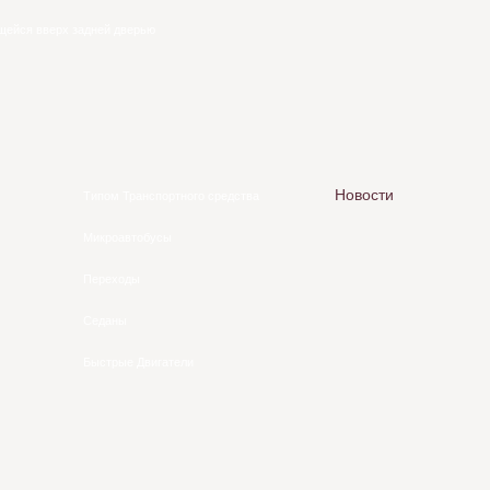
щейся вверх задней дверью
Новости
Типом Транспортного средства
Микроавтобусы
Переходы
Седаны
Быстрые Двигатели