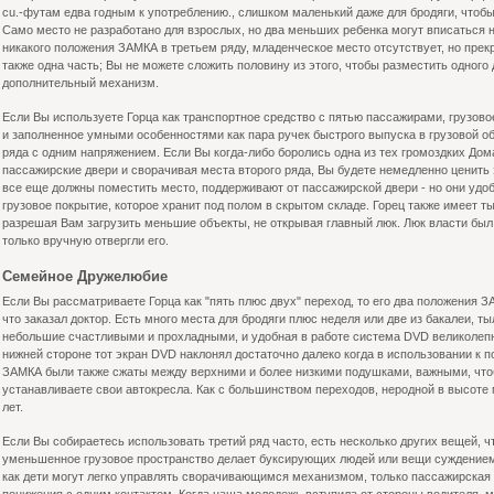
cu.-футам едва годным к употреблению., слишком маленький даже для бродяги, чтобы
Само место не разработано для взрослых, но два меньших ребенка могут вписаться на
никакого положения ЗАМКА в третьем ряду, младенческое место отсутствует, но прекр
также одна часть; Вы не можете сложить половину из этого, чтобы разместить одного
дополнительный механизм.
Если Вы используете Горца как транспортное средство с пятью пассажирами, грузов
и заполненное умными особенностями как пара ручек быстрого выпуска в грузовой о
ряда с одним напряжением. Если Вы когда-либо боролись одна из тех громоздких До
пассажирские двери и сворачивая места второго ряда, Вы будете немедленно ценить 
все еще должны поместить место, поддерживают от пассажирской двери - но они удо
грузовое покрытие, которое хранит под полом в скрытом складе. Горец также имеет ты
разрешая Вам загрузить меньшие объекты, не открывая главный люк. Люк власти бы
только вручную отвергли его.
Семейное Дружелюбие
Если Вы рассматриваете Горца как "пять плюс двух" переход, то его два положения З
что заказал доктор. Есть много места для бродяги плюс неделя или две из бакалеи, 
небольшие счастливыми и прохладными, и удобная в работе система DVD великолепн
нижней стороне тот экран DVD наклонял достаточно далеко когда в использовании к 
ЗАМКА были также сжаты между верхними и более низкими подушками, важными, чтоб
устанавливаете свои автокресла. Как с большинством переходов, неродной в высоте
лет.
Если Вы собираетесь использовать третий ряд часто, есть несколько других вещей, ч
уменьшенное грузовое пространство делает буксирующих людей или вещи суждением 
как дети могут легко управлять сворачивающимся механизмом, только пассажирская 