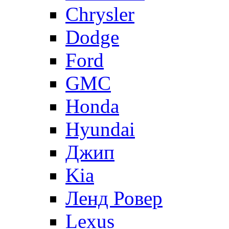
Chrysler
Dodge
Ford
GMC
Honda
Hyundai
Джип
Kia
Ленд Ровер
Lexus